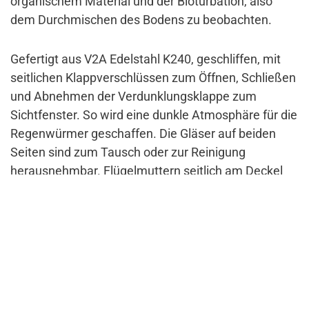
organischem Material und der Bioturbation, also
dem Durchmischen des Bodens zu beobachten.
Gefertigt aus V2A Edelstahl K240, geschliffen, mit
seitlichen Klappverschlüssen zum Öffnen, Schließen
und Abnehmen der Verdunklungsklappe zum
Sichtfenster. So wird eine dunkle Atmosphäre für die
Regenwürmer geschaffen. Die Gläser auf beiden
Seiten sind zum Tausch oder zur Reinigung
herausnehmbar. Flügelmuttern seitlich am Deckel
des Regenwurmschaukastens ermöglichen eine
werkzeuglose Abnahme des Deckels. Für einen
einfachen Transport befinden sich seitlich zudem
Edelstahlgriffe.