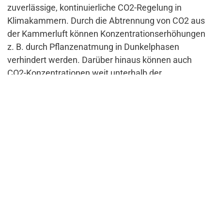
zuverlässige, kontinuierliche CO2-Regelung in
Klimakammern. Durch die Abtrennung von CO2 aus
der Kammerluft können Konzentrationserhöhungen
z. B. durch Pflanzenatmung in Dunkelphasen
verhindert werden. Darüber hinaus können auch
CO2-Konzentrationen weit unterhalb der
Umgebungskonzentration erreicht werden.
Beratung und Kontakt
Tel.: +49 (0) 8421 93 7660
sales@regineering.com